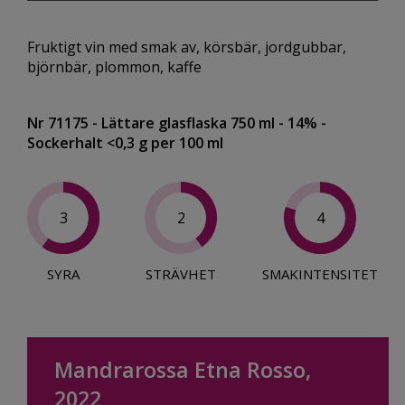
Fruktigt vin med smak av, körsbär, jordgubbar,
björnbär, plommon, kaffe
Nr 71175
- Lättare glasflaska 750 ml
- 14%
-
Sockerhalt <0,3 g per 100 ml
3
2
4
SYRA
STRÄVHET
SMAKINTENSITET
Mandrarossa Etna Rosso,
2022