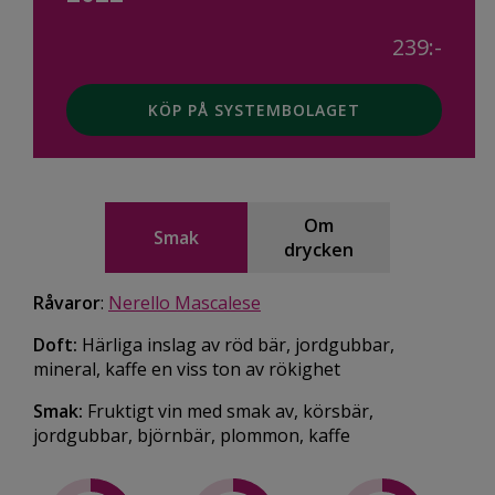
239:-
KÖP PÅ SYSTEMBOLAGET
Om
Smak
drycken
Råvaror
:
Nerello Mascalese
Doft:
Härliga inslag av röd bär, jordgubbar,
mineral, kaffe en viss ton av rökighet
Smak:
Fruktigt vin med smak av, körsbär,
jordgubbar, björnbär, plommon, kaffe