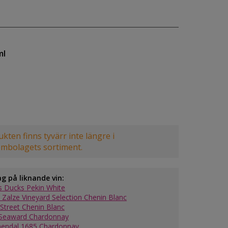
ml
kten finns tyvärr inte längre i
embolagets sortiment.
ag på liknande vin:
's Ducks Pekin White
e Zalze Vineyard Selection Chenin Blanc
 Street Chenin Blanc
 Seaward Chardonnay
endal 1685 Chardonnay