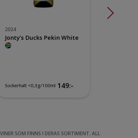
2024
2023
Jonty’s Ducks Pekin White
Stelle
Vander
149:-
Sockerhalt <0,3g/100ml
Sockerhal
NER SOM FINNS I DERAS SORTIMENT. ALL