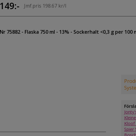
149:-
Jmf.pris 198.67 kr/l
Nr 75882
- Flaska 750 ml
- 13%
- Sockerhalt <0,3 g per 100 
Produ
Syst
Försl
Jonty
Klein
Kloof
Spier
Bosch