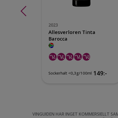
2023
ne
Allesverloren Tinta
Barocca
149:-
149:-
Sockerhalt <0,3g/100ml
VINGUIDEN HAR INGET KOMMERSIELLT SA