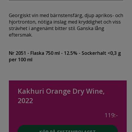
Georgiskt vin med bärnstensfärg, djup aprikos- och
hjortronton, nötiga inslag med kryddighet och viss
strävhet i angenämt bitter stil. Ganska lång
eftersmak.
Nr 2051
- Flaska 750 ml
- 12.5%
- Sockerhalt <0,3 g
per 100 ml
Kakhuri Orange Dry Wine,
2022
119:-
KÖP PÅ SYSTEMBOLAGET