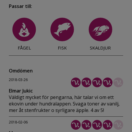
Passar till:
FÅGEL
FISK
SKALDJUR
Omdömen
2018-03-26
Elmar Jukic
Väldigt mycket för pengarna, här talar vi om ett
ekovin under hundralappen. Svaga toner av vanilj,
mer åt stenfrukter o syrligare äpple. 4 av 5!
2018-02-06