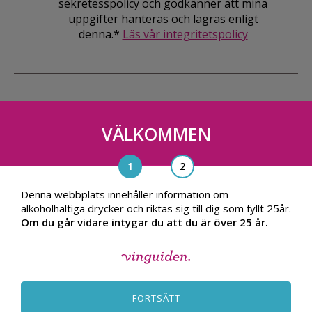
sekretesspolicy och godkänner att mina
uppgifter hanteras och lagras enligt
denna.*
Läs vår integritetspolicy
VÄLKOMMEN
Vinguiden Nordic AB
Blasieholmsgatan 4A, 111 48, Stockholm
info@vinguiden.com
Denna webbplats innehåller information om
alkoholhaltiga drycker och riktas sig till dig som fyllt 25år.
Om du går vidare intygar du att du är över 25 år.
OM VINGUIDEN
ALLMÄNNA VILLKOR
FORTSÄTT
INTEGRITETSPOLICY