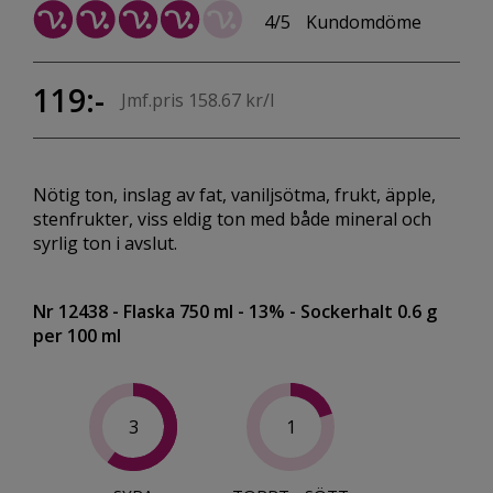
4/5
Kundomdöme
119:-
Jmf.pris 158.67 kr/l
Nötig ton, inslag av fat, vaniljsötma, frukt, äpple,
stenfrukter, viss eldig ton med både mineral och
syrlig ton i avslut.
Nr 12438
- Flaska 750 ml
- 13%
- Sockerhalt 0.6 g
per 100 ml
3
1