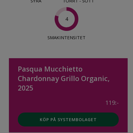
SYRA
TORRT - SÖTT
4
SMAKINTENSITET
Pasqua Mucchietto
Chardonnay Grillo Organic,
2025
119:-
KÖP PÅ SYSTEMBOLAGET