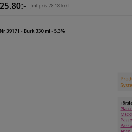
25.80:-
Jmf.pris 78.18 kr/l
Nr 39171
- Burk 330 ml
- 5.3%
Produ
Syst
Försl
Plant
Mackm
Passo
Passo
Anée 