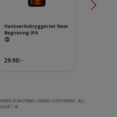
Hantverksbryggeriet New
Hantve
Beginning IPA
Psycho
29.90:-
24:-
NER SOM FINNS I DERAS SORTIMENT. ALL
LAGET.SE