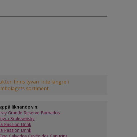
kten finns tyvärr inte längre i
embolagets sortiment.
ag på liknande vin:
eray Grande Reserve Barbados
yra Brukswhisky
ã Passion Drink
ã Passion Drink
Fine Calvados Cuvée des Capucins