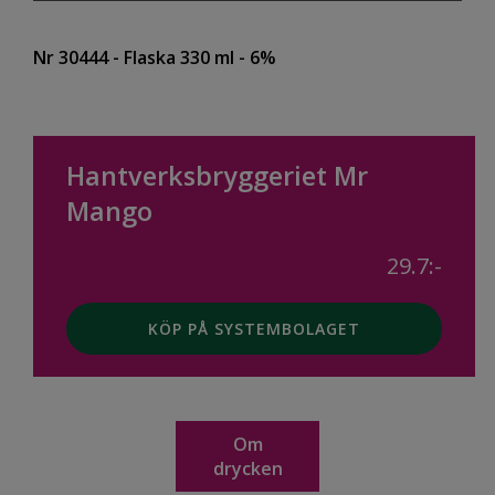
Nr 30444
- Flaska 330 ml
- 6%
Hantverksbryggeriet Mr
Mango
29.7:-
KÖP PÅ SYSTEMBOLAGET
Om
drycken