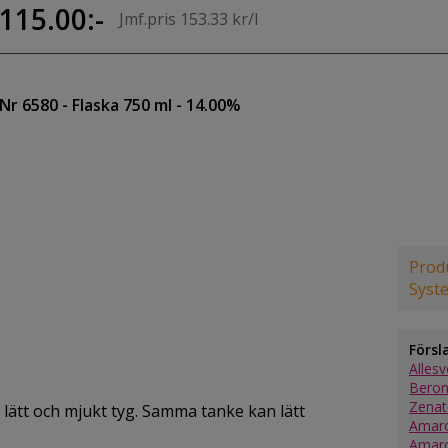
115.00:-
Jmf.pris 153.33 kr/l
Nr 6580
- Flaska 750 ml
- 14.00%
Produ
Syst
Försl
Alles
Beron
Zenat
 lätt och mjukt tyg. Samma tanke kan lätt
Amaro
Amaro