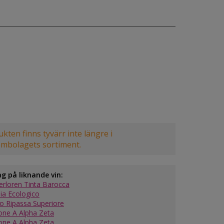
kten finns tyvärr inte längre i
embolagets sortiment.
ag på liknande vin:
verloren Tinta Barocca
ia Ecologico
o Ripassa Superiore
ne A Alpha Zeta
ne A Alpha Zeta