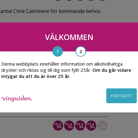
ett antal Cline Cashmere för kommande behov.
VÄLKOMMEN
ällt detta tidigare, mycket bra vin till ett bra
Denna webbplats innehåller information om alkoholhaltiga
drycker och riktas sig till dig som fyllt 25år.
Om du går vidare
intygar du att du är över 25 år.
vin jag kommer att köpa mer av!
FORTSÄTT