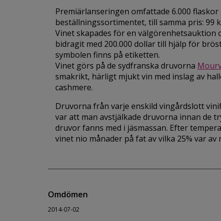
Premiärlanseringen omfattade 6.000 flaskor 
beställningssortimentet, till samma pris: 99 k
Vinet skapades för en välgörenhetsauktion oc
bidragit med 200.000 dollar till hjälp för brö
symbolen finns på etiketten.
Vinet görs på de sydfranska druvorna
Mourv
smakrikt, härligt mjukt vin med inslag av ha
cashmere.
Druvorna från varje enskild vingårdslott vini
var att man avstjälkade druvorna innan de tryck
druvor fanns med i jäsmassan. Efter temperat
vinet nio månader på fat av vilka 25% var av
Omdömen
2014-07-02