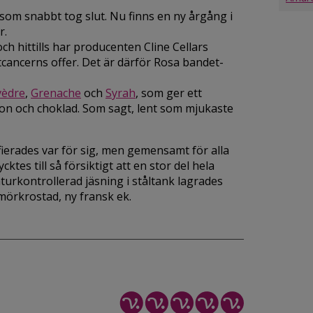
som snabbt tog slut. Nu finns en ny årgång i
r.
h hittills har producenten Cline Cellars
stcancerns offer. Det är därför Rosa bandet-
èdre
,
Grenache
och
Syrah
, som ger ett
llon och choklad. Som sagt, lent som mjukaste
fierades var för sig, men gemensamt för alla
tes till så försiktigt att en stor del hela
urkontrollerad jäsning i ståltank lagrades
 mörkrostad, ny fransk ek.