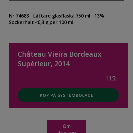
Nr 74683
- Lättare glasflaska 750 ml
- 13%
-
Sockerhalt <0,3 g per 100 ml
Château Vieira Bordeaux
Supérieur, 2014
115:-
KÖP PÅ SYSTEMBOLAGET
Om
drycken