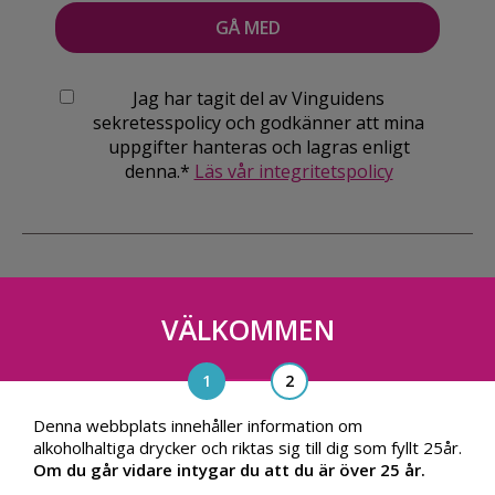
Jag har tagit del av Vinguidens
sekretesspolicy och godkänner att mina
uppgifter hanteras och lagras enligt
denna.*
Läs vår integritetspolicy
VÄLKOMMEN
Vinguiden Nordic AB
Blasieholmsgatan 4A, 111 48, Stockholm
info@vinguiden.com
Denna webbplats innehåller information om
alkoholhaltiga drycker och riktas sig till dig som fyllt 25år.
Om du går vidare intygar du att du är över 25 år.