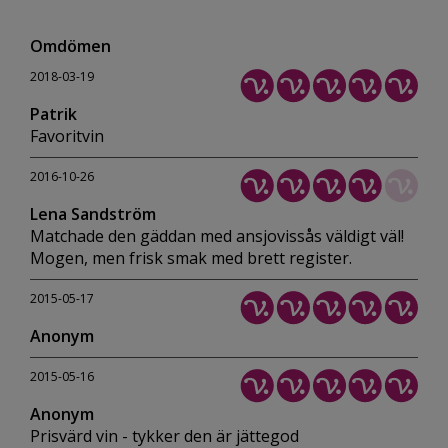
Omdömen
2018-03-19
Patrik
Favoritvin
2016-10-26
Lena Sandström
Matchade den gäddan med ansjovissås väldigt väl!
Mogen, men frisk smak med brett register.
2015-05-17
Anonym
2015-05-16
Anonym
Prisvärd vin - tykker den är jättegod