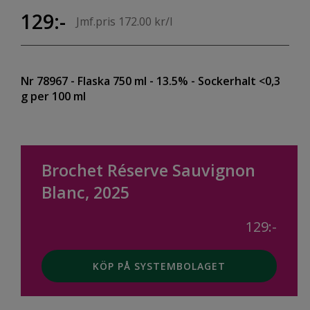
129:-
Jmf.pris 172.00 kr/l
Nr 78967
- Flaska 750 ml
- 13.5%
- Sockerhalt <0,3
g per 100 ml
Brochet Réserve Sauvignon
Blanc, 2025
129:-
KÖP PÅ SYSTEMBOLAGET