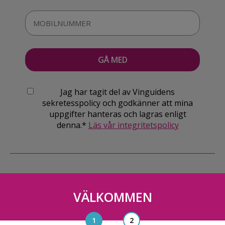
Jag har tagit del av Vinguidens
sekretesspolicy och godkänner att mina
uppgifter hanteras och lagras enligt
denna.*
Läs vår integritetspolicy
VÄLKOMMEN
Vinguiden Nordic AB