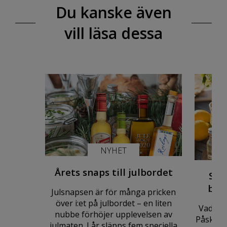
Du kanske även
vill läsa dessa
NYHET
Årets snaps till julbordet
Snap
bäs
Julsnapsen är för många pricken
över i:et på julbordet – en liten
Vad dric
nubbe förhöjer upplevelsen av
Påsk, V
julmaten. I år släpps fem speciella