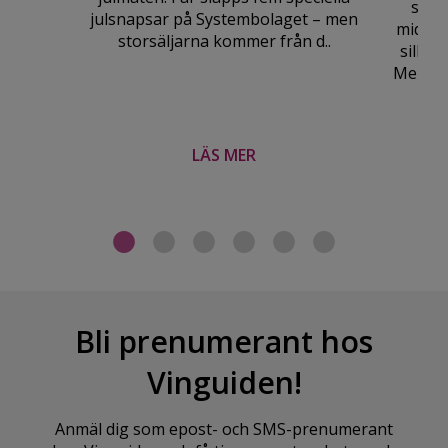
stun
julsnapsar på Systembolaget – men
middaga
storsäljarna kommer från d..
sillen
Men vil
LÄS MER
Bli prenumerant hos
Vinguiden!
Anmäl dig som epost- och SMS-prenumerant