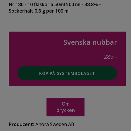
Nr 180
- 10 flaskor à 50ml 500 ml
- 38.8%
-
Sockerhalt 0.6 g per 100 ml
Svenska nubbar
289:-
KÖP PÅ SYSTEMBOLAGET
Om
drycken
Producent:
Anora Sweden AB