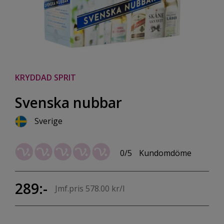
KRYDDAD SPRIT
Svenska nubbar
Sverige
0/5
Kundomdöme
289:-
Jmf.pris 578.00 kr/l