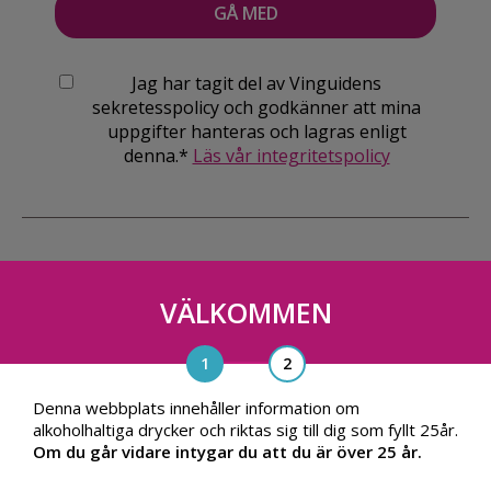
Jag har tagit del av Vinguidens
sekretesspolicy och godkänner att mina
uppgifter hanteras och lagras enligt
denna.*
Läs vår integritetspolicy
VÄLKOMMEN
Vinguiden Nordic AB
Blasieholmsgatan 4A, 111 48, Stockholm
info@vinguiden.com
Denna webbplats innehåller information om
alkoholhaltiga drycker och riktas sig till dig som fyllt 25år.
Om du går vidare intygar du att du är över 25 år.