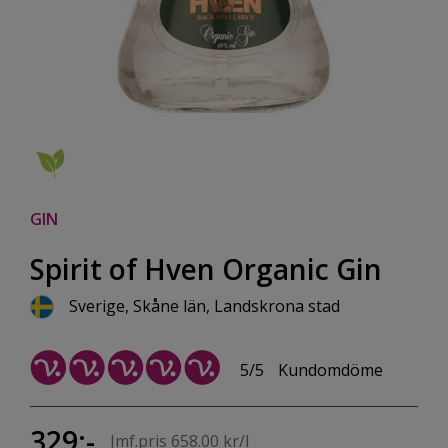
GIN
Spirit of Hven Organic Gin
Sverige, Skåne län, Landskrona stad
5/5
Kundomdöme
329:-
Jmf.pris 658.00 kr/l