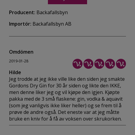
Producent:
Backafallsbyn
Importör:
Backafallsbyn AB
Omdömen
2019-01-28
Hilde
Jeg trodde at jeg ikke ville like den siden jeg smakte
Gordons Dry Gin for 30 år siden og likte den IKKE,
men denne liker jeg og vil kjøpe den igjen. Kjøpte
pakka med de 3 små flaskene: gin, vodka & aquavit
(som jeg vanligvis ikke liker heller) og se frem til å
prøve de andre også. Det eneste var at jeg måtte
bruke en kniv for å få av voksen over skrukorken.