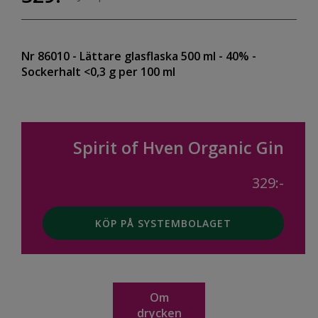
Nr 86010
- Lättare glasflaska 500 ml
- 40%
-
Sockerhalt <0,3 g per 100 ml
Spirit of Hven Organic Gin
329:-
KÖP PÅ SYSTEMBOLAGET
Om
drycken