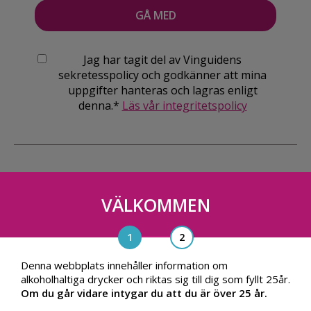
Jag har tagit del av Vinguidens
sekretesspolicy och godkänner att mina
uppgifter hanteras och lagras enligt
denna.*
Läs vår integritetspolicy
VÄLKOMMEN
Vinguiden Nordic AB
Blasieholmsgatan 4A, 111 48, Stockholm
info@vinguiden.com
Denna webbplats innehåller information om
alkoholhaltiga drycker och riktas sig till dig som fyllt 25år.
Om du går vidare intygar du att du är över 25 år.