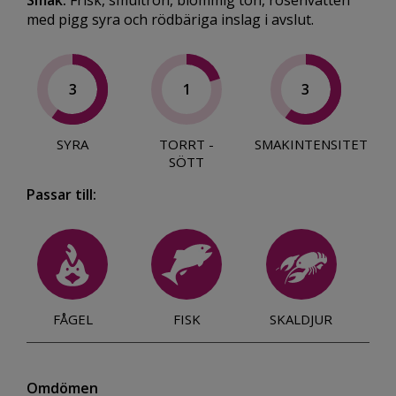
Smak:
Frisk, smultron, blommig ton, rosenvatten
med pigg syra och rödbäriga inslag i avslut.
3
1
3
SYRA
TORRT -
SMAKINTENSITET
SÖTT
Passar till:
FÅGEL
FISK
SKALDJUR
Omdömen