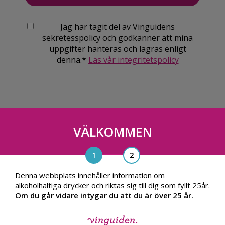
Jag har tagit del av Vinguidens
sekretesspolicy och godkänner att mina
uppgifter hanteras och lagras enligt
denna.*
Läs vår integritetspolicy
VÄLKOMMEN
Vinguiden Nordic AB
Blasieholmsgatan 4A, 111 48, Stockholm
info@vinguiden.com
Denna webbplats innehåller information om
alkoholhaltiga drycker och riktas sig till dig som fyllt 25år.
Om du går vidare intygar du att du är över 25 år.