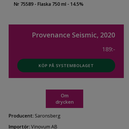
Nr 75589
- Flaska 750 ml
- 14.5%
Provenance Seismic, 2020
189:-
KÖP PÅ SYSTEMBOLAGET
Om
drycken
Producent:
Saronsberg
Importör:
Vinovum AB