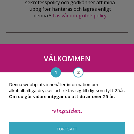
sekretesspolicy och godkänner att mina
uppgifter hanteras och lagras enligt
denna.*
Läs vår integritetspolicy
VÄLKOMMEN
Vinguiden Nordic AB
Blasieholmsgatan 4A, 111 48, Stockholm
info@vinguiden.com
Denna webbplats innehåller information om
alkoholhaltiga drycker och riktas sig till dig som fyllt 25år.
Om du går vidare intygar du att du är över 25 år.
OM VINGUIDEN
ALLMÄNNA VILLKOR
FORTSÄTT
INTEGRITETSPOLICY