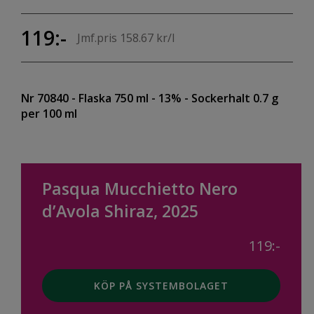
119:-
Jmf.pris 158.67 kr/l
Nr 70840
- Flaska 750 ml
- 13%
- Sockerhalt 0.7 g
per 100 ml
Pasqua Mucchietto Nero
d’Avola Shiraz, 2025
119:-
KÖP PÅ SYSTEMBOLAGET