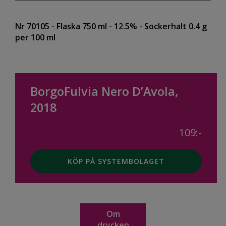
Nr 70105
- Flaska 750 ml
- 12.5%
- Sockerhalt 0.4 g
per 100 ml
BorgoFulvia Nero D’Avola,
2018
109:-
KÖP PÅ SYSTEMBOLAGET
Om
drycken