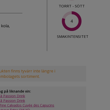
TORRT - SÖTT
4
 kola,
SMAKINTENSITET
kten finns tyvärr inte längre i
embolagets sortiment.
ag på liknande vin:
ã Passion Drink
ã Passion Drink
Fine Calvados Cuvée des Capucins
viseur Extra Old XO