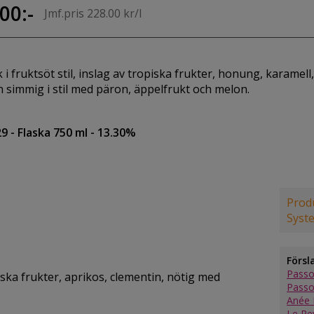
00:-
Jmf.pris 228.00 kr/l
 i fruktsöt stil, inslag av tropiska frukter, honung, karamell,
 simmig i stil med päron, äppelfrukt och melon.
29
- Flaska 750 ml
- 13.30%
Produ
Syst
Försl
Passo
ka frukter, aprikos, clementin, nötig med
Passo
Anée 
Le Re