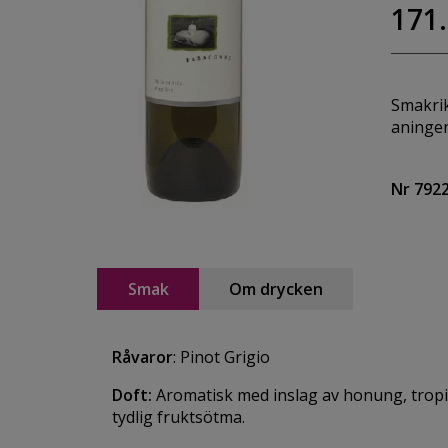
171.
Smakrik
aningen
Nr 792
Smak
Om drycken
Råvaror
: Pinot Grigio
Doft:
Aromatisk med inslag av honung, tropis
tydlig fruktsötma.