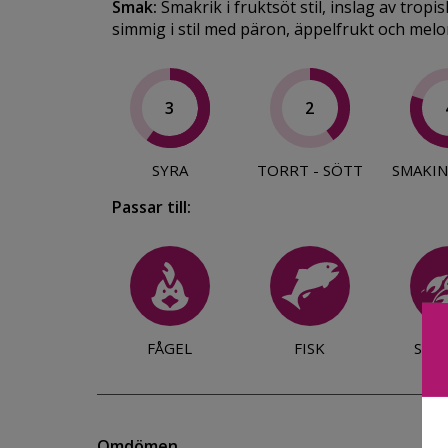
Smak:
Smakrik i fruktsöt stil, inslag av trop
simmig i stil med päron, äppelfrukt och melo
3
2
SYRA
TORRT - SÖTT
SMAKIN
Passar till:
FÅGEL
FISK
SKA
Omdömen