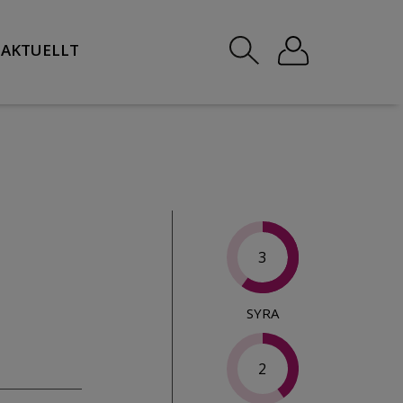
AKTUELLT
3
SYRA
2