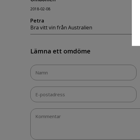
2018-02-08
Petra
Bra vitt vin från Australien
Lämna ett omdöme