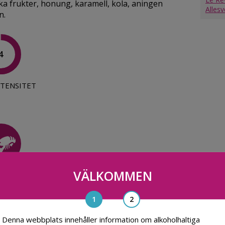
iska frukter, honung, karamell, kola, aningen
Alles
n.
4
TENSITET
VÄLKOMMEN
LDJUR
Denna webbplats innehåller information om alkoholhaltiga