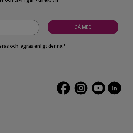
ch tävlingar - direkt till
eras och lagras enligt denna.*