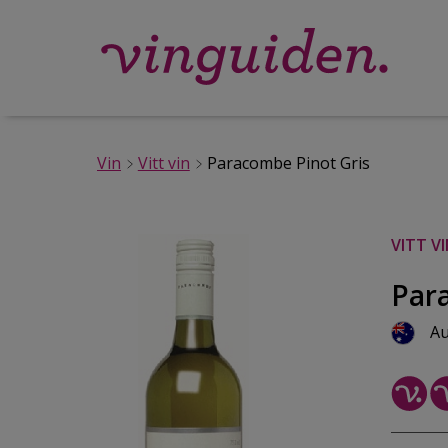
Vin
Vitt vin
Paracombe Pinot Gris
VITT V
Par
Au