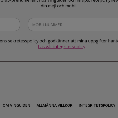
SMS-prenumerant hos Vinguiden och få tips, recept, nyheter o
din mejl och mobil.
idens sekretesspolicy och godkänner att mina uppgifter hant
Läs vår integritetspolicy
OM VINGUIDEN
ALLMÄNNA VILLKOR
INTEGRITETSPOLICY