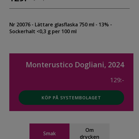
Nr 20076
- Lättare glasflaska 750 ml
- 13%
-
Sockerhalt <0,3 g per 100 ml
Monterustico Dogliani, 2024
129:-
KÖP PÅ SYSTEMBOLAGET
Om
Smak
drycken