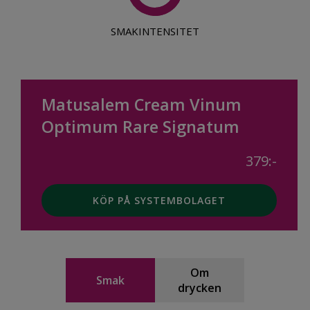
SMAKINTENSITET
Matusalem Cream Vinum
Optimum Rare Signatum
379:-
KÖP PÅ SYSTEMBOLAGET
Om
Smak
drycken