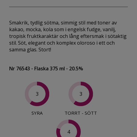
Smakrik, tydlig sötma, simmig stil med toner av
kakao, mocka, kola som i engelsk fudge, vanilj,
tropisk fruktkaraktär och lång eftersmak i sötaktig
stil. Söt, elegant och komplex oloroso i ett och
samma glas. Stort!
Nr 76543
- Flaska 375 ml
- 20.5%
3
3
SYRA
TORRT - SÖTT
4