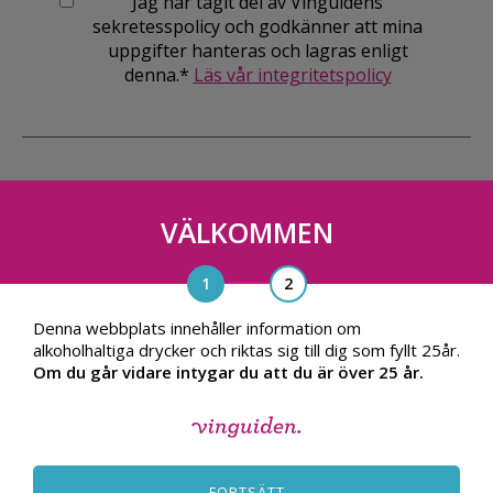
Jag har tagit del av Vinguidens
sekretesspolicy och godkänner att mina
uppgifter hanteras och lagras enligt
denna.*
Läs vår integritetspolicy
VÄLKOMMEN
Vinguiden Nordic AB
Blasieholmsgatan 4A, 111 48, Stockholm
info@vinguiden.com
Denna webbplats innehåller information om
alkoholhaltiga drycker och riktas sig till dig som fyllt 25år.
Om du går vidare intygar du att du är över 25 år.
OM VINGUIDEN
ALLMÄNNA VILLKOR
FORTSÄTT