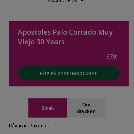
SMAKINTENSITET
Apostoles Palo Cortado Muy
Viejo 30 Years
379:-
KÖP PÅ SYSTEMBOLAGET
Om
Smak
drycken
Råvaror
: Palomino