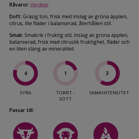
Råvaror
:
Verdejo
Doft:
Gräsig ton, frisk med inslag av gröna äpplen,
citrus, lite fläder i balanserad, återhållen stil.
Smak:
Smakrik i fruktig stil, inslag av gröna äpplen,
balanserad, frisk med citruslik fruktighet, fläder och
en liten släng av mineralitet.
4
1
3
SYRA
TORRT -
SMAKINTENSITET
SÖTT
Passar till: