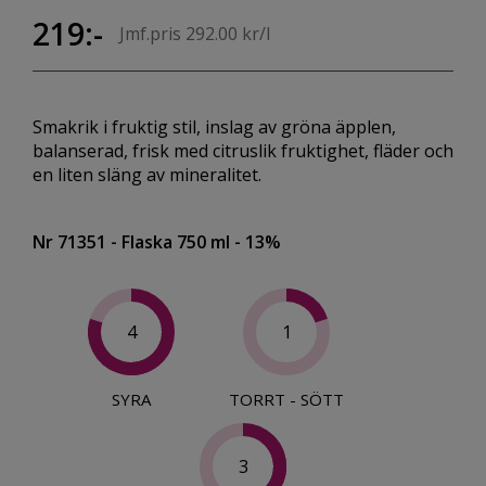
219:-
Jmf.pris 292.00 kr/l
Smakrik i fruktig stil, inslag av gröna äpplen,
balanserad, frisk med citruslik fruktighet, fläder och
en liten släng av mineralitet.
Nr 71351
- Flaska 750 ml
- 13%
4
1
SYRA
TORRT - SÖTT
3