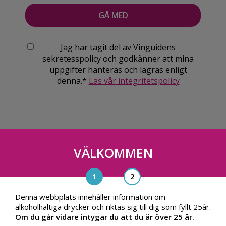
Jag har tagit del av Vinguidens
sekretesspolicy och godkänner att mina
uppgifter hanteras och lagras enligt
denna.*
Läs vår integritetspolicy
VÄLKOMMEN
Vinguiden Nordic AB
Blasieholmsgatan 4A, 111 48, Stockholm
info@vinguiden.com
Denna webbplats innehåller information om
alkoholhaltiga drycker och riktas sig till dig som fyllt 25år.
Om du går vidare intygar du att du är över 25 år.