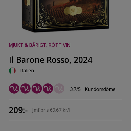
MJUKT & BÄRIGT, RÖTT VIN
Il Barone Rosso, 2024
Italien
3.7/5
Kundomdöme
209:-
Jmf.pris 69.67 kr/l