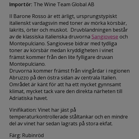
Importör:
The Wine Team Global AB
Il Barone Rosso är ett ärligt, ursprungstypiskt
italienskt vardagsvin med toner av mörka körsbär,
lakrits, örter och muskot. Druvblandningen består
av de klassiska italienska druvorna
Sangiovese
och
Montepulciano. Sangiovese bidrar med tydliga
toner av körsbär medan kryddigheten i vinet
främst kommer från den lite fylligare druvan
Montepulciano.
Druvorna kommer främst från vingårdar i regionen
Abruzzo på den östra sidan av centrala Italien.
Området är känt för att ha ett mycket gynnsamt
klimat, mycket tack vare den direkta närheten till
Adriatiska havet.
Vinifikation: Vinet har jäst på
temperaturkontrollerade ståltankar och en mindre
del av vinet har sedan lagrats på stora ekfat.
Färg: Rubinröd