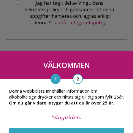
Jag har tagit del av Vinguidens
sekretesspolicy och godkänner att mina
uppgifter hanteras och lagras enligt
denna.*
Läs vår integritetspolicy
VÄLKOMMEN
Vinguiden Nordic AB
Blasieholmsgatan 4A, 111 48, Stockholm
info@vinguiden.com
Denna webbplats innehåller information om
alkoholhaltiga drycker och riktas sig till dig som fyllt 25år.
Om du går vidare intygar du att du är över 25 år.
OM VINGUIDEN
ALLMÄNNA VILLKOR