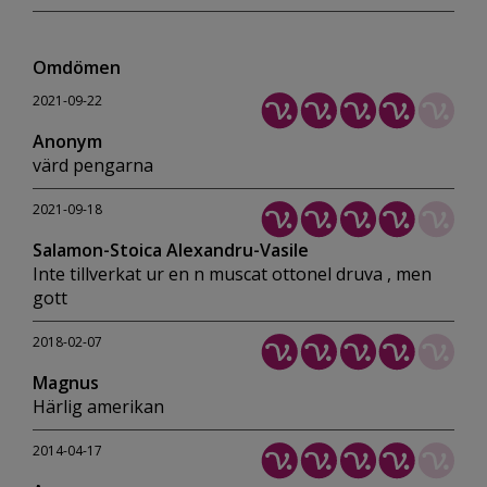
Omdömen
2021-09-22
Anonym
värd pengarna
2021-09-18
Salamon-Stoica Alexandru-Vasile
Inte tillverkat ur en n muscat ottonel druva , men
gott
2018-02-07
Magnus
Härlig amerikan
2014-04-17