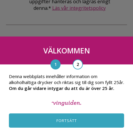
uppgifter hanteras och lagras enligt
denna.*
Läs vår integritetspolicy
VÄLKOMMEN
Vinguiden Nordic AB
Blasieholmsgatan 4A, 111 48, Stockholm
info@vinguiden.com
Denna webbplats innehåller information om
alkoholhaltiga drycker och riktas sig till dig som fyllt 25år.
Om du går vidare intygar du att du är över 25 år.
OM VINGUIDEN
ALLMÄNNA VILLKOR
FORTSÄTT
INTEGRITETSPOLICY