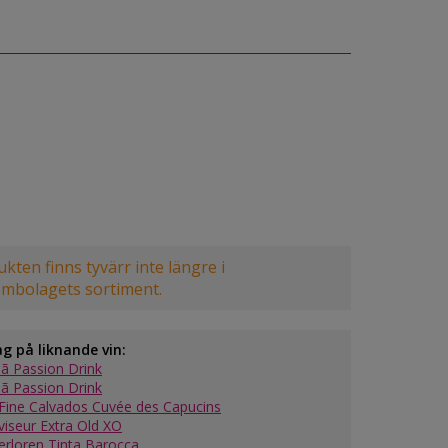
kten finns tyvärr inte längre i
embolagets sortiment.
ag på liknande vin:
ã Passion Drink
ã Passion Drink
Fine Calvados Cuvée des Capucins
viseur Extra Old XO
verloren Tinta Barocca