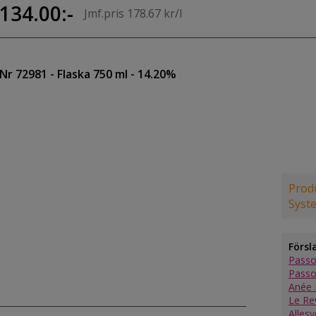
134.00:-
Jmf.pris 178.67 kr/l
Nr 72981
- Flaska 750 ml
- 14.20%
Produ
Syst
Försl
Passo
Passo
Anée 
Le Re
Alles