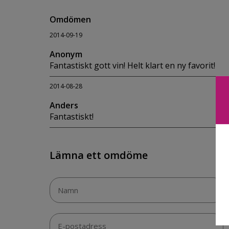
Omdömen
2014-09-19
Anonym
Fantastiskt gott vin! Helt klart en ny favorit!
2014-08-28
Anders
Fantastiskt!
Lämna ett omdöme