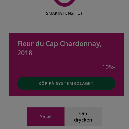
SMAKINTENSITET
Fleur du Cap Chardonnay,
2018
105:-
KÖP PÅ SYSTEMBOLAGET
Om
Smak
drycken