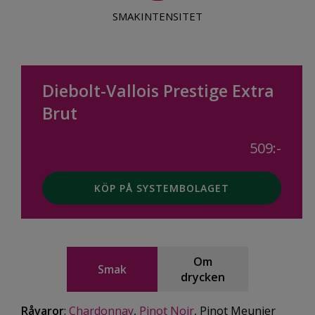
SMAKINTENSITET
Diebolt-Vallois Prestige Extra
Brut
509:-
KÖP PÅ SYSTEMBOLAGET
Om
Smak
drycken
Råvaror
:
Chardonnay
,
Pinot Noir
, Pinot Meunier