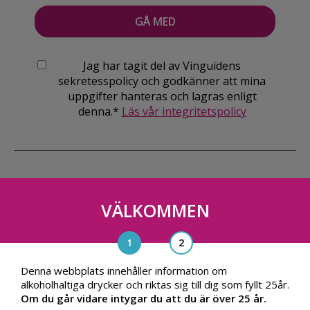
Jag har tagit del av Vinguidens
sekretesspolicy och godkänner att mina
uppgifter hanteras och lagras enligt
denna.*
Läs vår integritetspolicy
VÄLKOMMEN
Vinguiden Nordic AB
Blasieholmsgatan 4A, 111 48, Stockholm
info@vinguiden.com
Denna webbplats innehåller information om
alkoholhaltiga drycker och riktas sig till dig som fyllt 25år.
Om du går vidare intygar du att du är över 25 år.