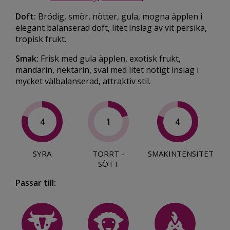
Doft:
Brödig, smör, nötter, gula, mogna äpplen i
elegant balanserad doft, litet inslag av vit persika,
tropisk frukt.
Smak:
Frisk med gula äpplen, exotisk frukt,
mandarin, nektarin, sval med litet nötigt inslag i
mycket välbalanserad, attraktiv stil.
4
1
4
SYRA
TORRT -
SMAKINTENSITET
SÖTT
Passar till: