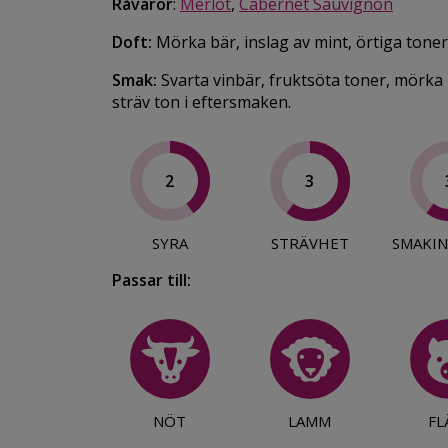
Råvaror
:
Merlot
,
Cabernet Sauvignon
Doft:
Mörka bär, inslag av mint, örtiga toner 
Smak:
Svarta vinbär, fruktsöta toner, mörka b
sträv ton i eftersmaken.
2
3
SYRA
STRÄVHET
SMAKIN
Passar till:
NÖT
LAMM
FL