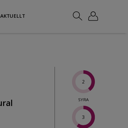
AKTUELLT
2
SYRA
ural
3