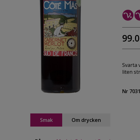
99.0
Svarta 
liten s
Nr 703
Smak
Om drycken