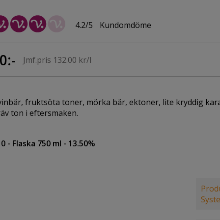
4.2/5
Kundomdöme
0:-
Jmf.pris 132.00 kr/l
vinbär, fruktsöta toner, mörka bär, ektoner, lite kryddig ka
träv ton i eftersmaken.
10
- Flaska 750 ml
- 13.50%
Produ
Syst