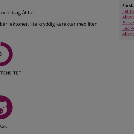
Försl
Fat B
och drag åt fat.
Abbot
Berge
är, ektoner, lite kryddig karaktär med liten
Les P
Abbot
3
TENSITET
ÄSK