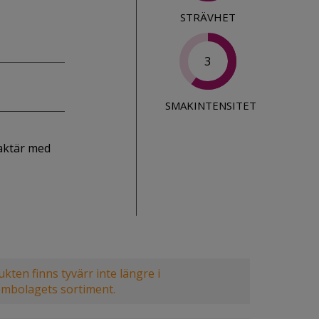
STRÄVHET
3
SMAKINTENSITET
raktär med
kten finns tyvärr inte längre i
embolagets sortiment.