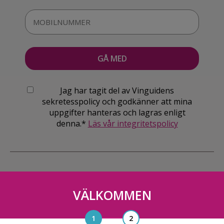
Jag har tagit del av Vinguidens
sekretesspolicy och godkänner att mina
uppgifter hanteras och lagras enligt
denna.*
Läs vår integritetspolicy
VÄLKOMMEN
Vinguiden Nordic AB