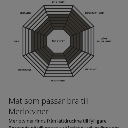
Mat som passar bra till
Merlotviner
Merlotviner finns från lättdruckna till fylligare.