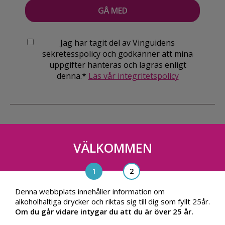
Jag har tagit del av Vinguidens
sekretesspolicy och godkänner att mina
uppgifter hanteras och lagras enligt
denna.*
Läs vår integritetspolicy
VÄLKOMMEN
Vinguiden Nordic AB
Blasieholmsgatan 4A, 111 48, Stockholm
info@vinguiden.com
Denna webbplats innehåller information om
alkoholhaltiga drycker och riktas sig till dig som fyllt 25år.
Om du går vidare intygar du att du är över 25 år.