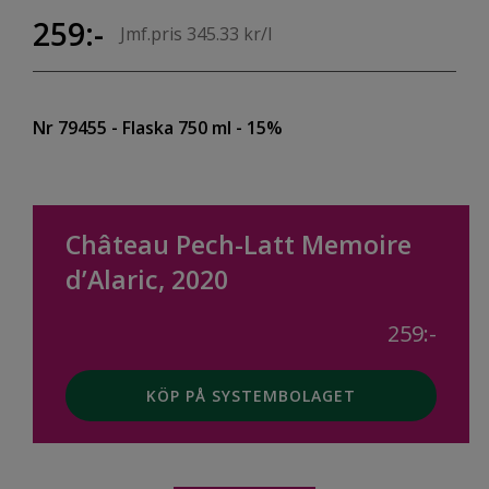
259:-
Jmf.pris 345.33 kr/l
Nr 79455
- Flaska 750 ml
- 15%
Château Pech-Latt Memoire
d’Alaric, 2020
259:-
KÖP PÅ SYSTEMBOLAGET