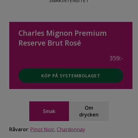
SMAKINTENSITET
Charles Mignon Premium
Reserve Brut Rosé
359:-
KÖP PÅ SYSTEMBOLAGET
Om
Smak
drycken
Råvaror
:
Pinot Noir
,
Chardonnay