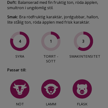
Doft:
Balanserad med fin fruktig ton, röda äpplen,
smultron i ungdomlig stil.
Smak:
Bra rödfruktig karaktär, jordgubbar, hallon,
lite stålig ton, röda äpplen med frisk karaktär.
4
1
3
SYRA
TORRT -
SMAKINTENSITET
SÖTT
Passar till:
NÖT
LAMM
FLÄSK