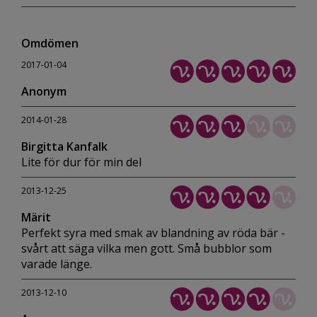
Omdömen
2017-01-04
Anonym
2014-01-28
Birgitta Kanfalk
Lite för dur för min del
2013-12-25
Märit
Perfekt syra med smak av blandning av röda bär -
svårt att säga vilka men gott. Små bubblor som
varade länge.
2013-12-10