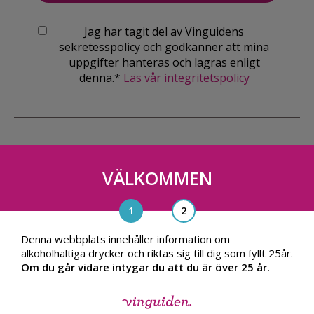
Jag har tagit del av Vinguidens
sekretesspolicy och godkänner att mina
uppgifter hanteras och lagras enligt
denna.*
Läs vår integritetspolicy
VÄLKOMMEN
Vinguiden Nordic AB
Blasieholmsgatan 4A, 111 48, Stockholm
info@vinguiden.com
Denna webbplats innehåller information om
alkoholhaltiga drycker och riktas sig till dig som fyllt 25år.
Om du går vidare intygar du att du är över 25 år.