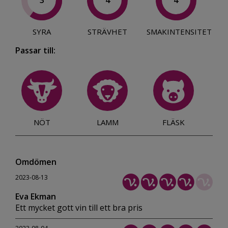
3
4
4
SYRA
STRÄVHET
SMAKINTENSITET
Passar till:
NÖT
LAMM
FLÄSK
Omdömen
2023-08-13
Eva Ekman
Ett mycket gott vin till ett bra pris