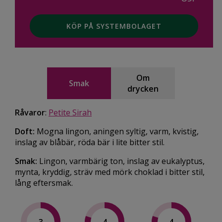
KÖP PÅ SYSTEMBOLAGET
Om
Smak
drycken
Råvaror
:
Petite Sirah
Doft:
Mogna lingon, aningen syltig, varm, kvistig,
inslag av blåbär, röda bär i lite bitter stil.
Smak:
Lingon, varmbärig ton, inslag av eukalyptus,
mynta, kryddig, sträv med mörk choklad i bitter stil,
lång eftersmak.