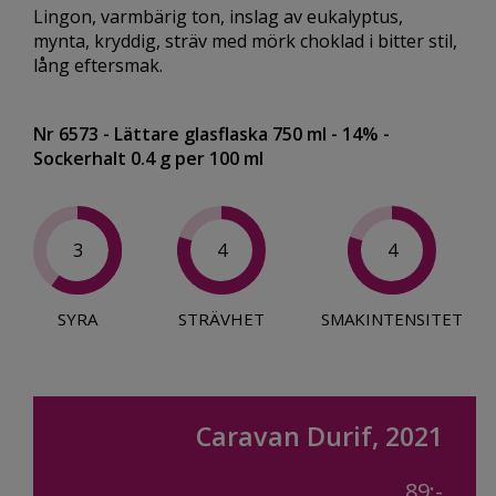
Lingon, varmbärig ton, inslag av eukalyptus,
mynta, kryddig, sträv med mörk choklad i bitter stil,
lång eftersmak.
Nr 6573
- Lättare glasflaska 750 ml
- 14%
-
Sockerhalt 0.4 g per 100 ml
3
4
4
SYRA
STRÄVHET
SMAKINTENSITET
Caravan Durif, 2021
89:-