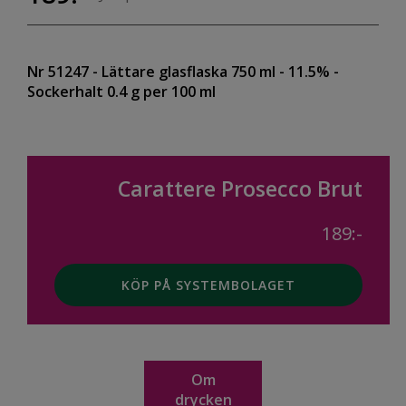
Nr 51247
- Lättare glasflaska 750 ml
- 11.5%
-
Sockerhalt 0.4 g per 100 ml
Carattere Prosecco Brut
189:-
KÖP PÅ SYSTEMBOLAGET
Om
drycken