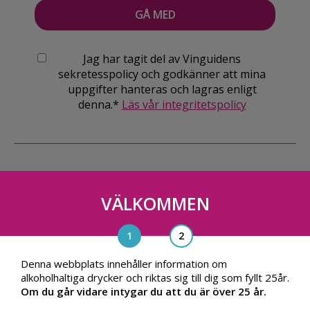
Jag har tagit del av Vinguidens
sekretesspolicy och godkänner att mina
uppgifter hanteras och lagras enligt
denna.*
Läs vår integritetspolicy
VÄLKOMMEN
Vinguiden Nordic AB
Blasieholmsgatan 4A, 111 48, Stockholm
info@vinguiden.com
Denna webbplats innehåller information om
alkoholhaltiga drycker och riktas sig till dig som fyllt 25år.
Om du går vidare intygar du att du är över 25 år.