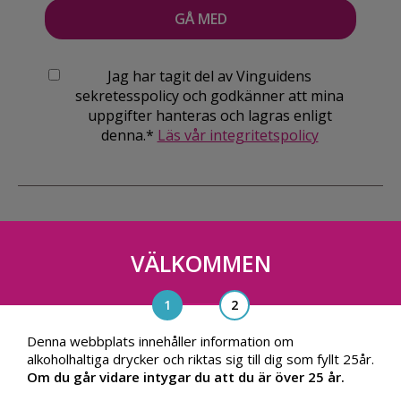
Jag har tagit del av Vinguidens
sekretesspolicy och godkänner att mina
uppgifter hanteras och lagras enligt
denna.*
Läs vår integritetspolicy
VÄLKOMMEN
Vinguiden Nordic AB
Blasieholmsgatan 4A, 111 48, Stockholm
info@vinguiden.com
Denna webbplats innehåller information om
alkoholhaltiga drycker och riktas sig till dig som fyllt 25år.
Om du går vidare intygar du att du är över 25 år.