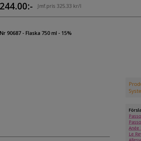
244.00:-
Jmf.pris 325.33 kr/l
Nr 90687
- Flaska 750 ml
- 15%
Produ
Syst
Försl
Passo
Passo
Anée 
Le Re
Alles