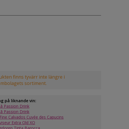
kten finns tyvärr inte längre i
embolagets sortiment.
ag på liknande vin:
ã Passion Drink
ã Passion Drink
Fine Calvados Cuvée des Capucins
viseur Extra Old XO
verloren Tinta Barocca