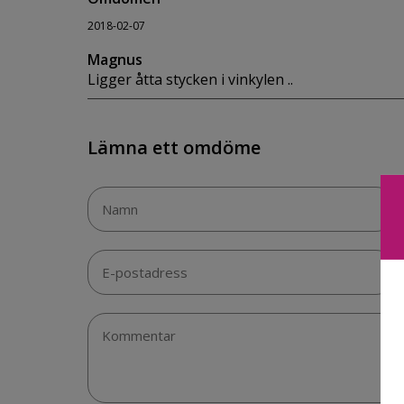
2018-02-07
Magnus
Ligger åtta stycken i vinkylen ..
Lämna ett omdöme