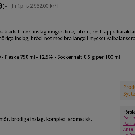
:-
Jmf.pris 2 932.00 kr/l
vecklade toner, inslag mogen lime, citron, zest, äppelkaraktä
möriga inslag, bröd, nöt med bra längd I mycket välbalanserad
9
- Flaska 750 ml
- 12.5%
- Sockerhalt 0.5 g per 100 ml
Produ
Syst
Försl
Passo
mör, brödiga inslag, komplex, aromatisk,
Passo
Anée 
Le Re