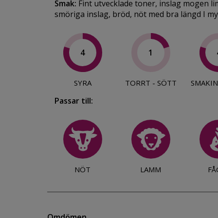
Smak:
Fint utvecklade toner, inslag mogen lim
smöriga inslag, bröd, nöt med bra längd I myc
4
1
SYRA
TORRT - SÖTT
SMAKIN
Passar till:
NÖT
LAMM
FÅ
Omdömen