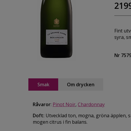
2199
Fint ut
syra, s
Nr 757
Smak
Om drycken
Råvaror
:
Pinot Noir
,
Chardonnay
Doft:
Utvecklad ton, mogna, gröna äpplen, s
mogen citrus i fin balans.