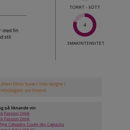
TORRT - SÖTT
4
r med fin
 stil.
SMAKINTENSITET
kten finns tyvärr inte längre i
embolagets sortiment.
ag på liknande vin:
ã Passion Drink
ã Passion Drink
Fine Calvados Cuvée des Capucins
viseur Extra Old XO