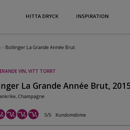
HITTA DRYCK
INSPIRATION
e
Bollinger La Grande Année Brut
RANDE VIN, VITT TORRT
inger La Grande Année Brut, 201
ankrike, Champagne
5/5
Kundomdöme