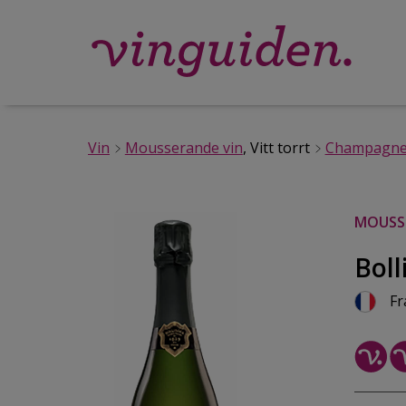
Vin
Mousserande vin
, Vitt torrt
Champagn
MOUSSE
Boll
Fr