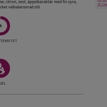
e, citron, zest, äppelkaraktär med fin syra,
JP Ch
ket välbalanserad stil.
4
TENSITET
GEL