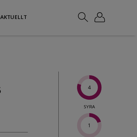
AKTUELLT
4
5
SYRA
1