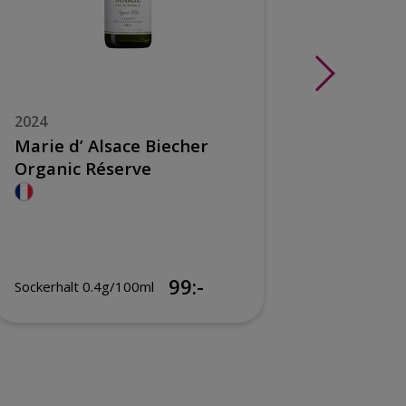
2024
2024
Marie d’ Alsace Biecher
Jean Bi
Organic Réserve
Organi
99:-
Sockerhalt 0.4g/100ml
Sockerhal