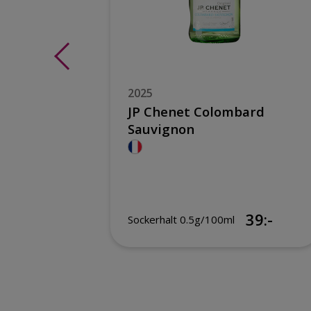
2025
e René
JP Chenet Colombard
Sauvignon
149:-
39:-
Sockerhalt 0.5g/100ml