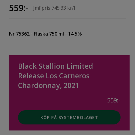
559:-
Jmf.pris 745.33 kr/l
Nr 75362
- Flaska 750 ml
- 14.5%
Black Stallion Limited
Release Los Carneros
Chardonnay, 2021
559:-
KÖP PÅ SYSTEMBOLAGET