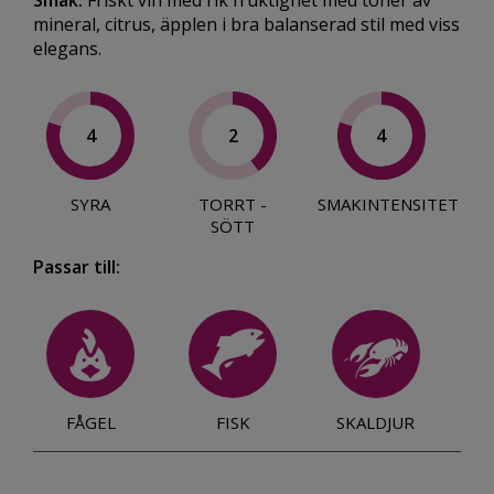
Smak:
Friskt vin med rik fruktighet med toner av
mineral, citrus, äpplen i bra balanserad stil med viss
elegans.
4
2
4
SYRA
TORRT -
SMAKINTENSITET
SÖTT
Passar till:
FÅGEL
FISK
SKALDJUR