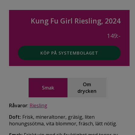
Kung Fu Girl Riesling, 2024
149:-
KÖP PÅ SYSTEMBOLAGET
Om
Smak
drycken
Råvaror
:
Riesling
Doft:
Frisk, mineraltoner, gräsig, liten
honungssötma, vita blommor, fräsch, lätt nötig.