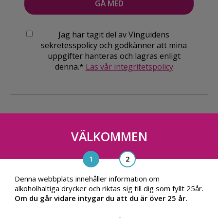
Jag har tagit del av Vinguidens
sekretesspolicy och godkänner att mina
uppgifter hanteras och lagras enligt
denna.*
Läs vår integritetspolicy
VÄLKOMMEN
Vinguiden Nordic AB
Blasieholmsgatan 4A, 111 48, Stockholm
info@vinguiden.com
Denna webbplats innehåller information om
alkoholhaltiga drycker och riktas sig till dig som fyllt 25år.
Om du går vidare intygar du att du är över 25 år.