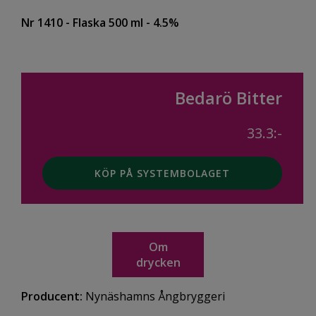
Nr 1410
- Flaska 500 ml
- 4.5%
Bedarö Bitter
33.3:-
KÖP PÅ SYSTEMBOLAGET
Om
drycken
Producent:
Nynäshamns Ångbryggeri