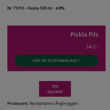
Nr 71010
- Flaska 500 ml
- 4.8%
Pickla Pils
34.2:-
KÖP PÅ SYSTEMBOLAGET
Om
drycken
Producent:
Nynäshamns Ångbryggeri