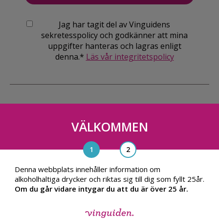
Jag har tagit del av Vinguidens
sekretesspolicy och godkänner att mina
uppgifter hanteras och lagras enligt
denna.*
Läs vår integritetspolicy
VÄLKOMMEN
Vinguiden Nordic AB
Blasieholmsgatan 4A, 111 48, Stockholm
info@vinguiden.com
Denna webbplats innehåller information om
alkoholhaltiga drycker och riktas sig till dig som fyllt 25år.
Om du går vidare intygar du att du är över 25 år.