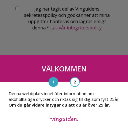
Jag har tagit del av Vinguidens
sekretesspolicy och godkänner att mina
uppgifter hanteras och lagras enligt
denna.*
Läs vår integritetspolicy
VÄLKOMMEN
Vinguiden Nordic AB
Blasieholmsgatan 4A, 111 48, Stockholm
info@vinguiden.com
Denna webbplats innehåller information om
alkoholhaltiga drycker och riktas sig till dig som fyllt 25år.
Om du går vidare intygar du att du är över 25 år.