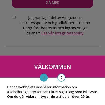
Jag har tagit del av Vinguidens
sekretesspolicy och godkänner att mina
uppgifter hanteras och lagras enligt
denna.*
Läs vår integritetspolicy
VÄLKOMMEN
Vinguiden Nordic AB
Blasieholmsgatan 4A, 111 48, Stockholm
info@vinguiden.com
Denna webbplats innehåller information om
alkoholhaltiga drycker och riktas sig till dig som fyllt 25år.
Om du går vidare intygar du att du är över 25 år.