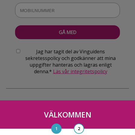
Jag har tagit del av Vinguidens
sekretesspolicy och godkänner att mina
uppgifter hanteras och lagras enligt
denna.*
Läs vår integritetspolicy
VÄLKOMMEN
Vinguiden Nordic AB
Blasieholmsgatan 4A, 111 48, Stockholm