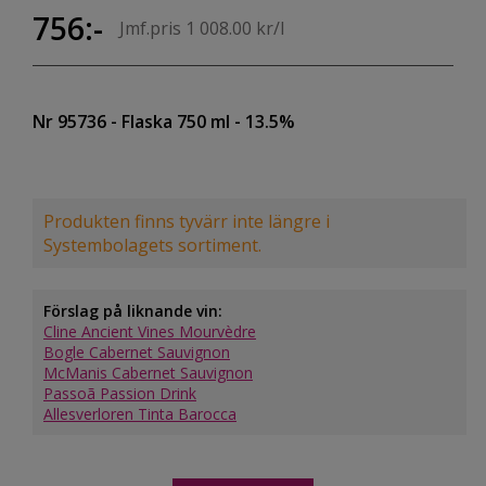
756:-
Jmf.pris 1 008.00 kr/l
Nr 95736
- Flaska 750 ml
- 13.5%
Produkten finns tyvärr inte längre i
Systembolagets sortiment.
Förslag på liknande vin:
Cline Ancient Vines Mourvèdre
Bogle Cabernet Sauvignon
McManis Cabernet Sauvignon
Passoã Passion Drink
Allesverloren Tinta Barocca