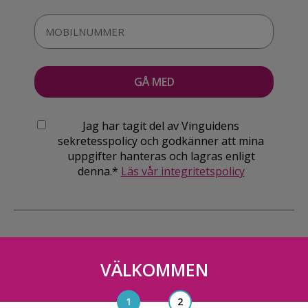
Jag har tagit del av Vinguidens
sekretesspolicy och godkänner att mina
uppgifter hanteras och lagras enligt
denna.*
Läs vår integritetspolicy
VÄLKOMMEN
Vinguiden Nordic AB