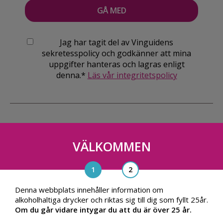
Jag har tagit del av Vinguidens
sekretesspolicy och godkänner att mina
uppgifter hanteras och lagras enligt
denna.*
Läs vår integritetspolicy
VÄLKOMMEN
Vinguiden Nordic AB
Blasieholmsgatan 4A, 111 48, Stockholm
info@vinguiden.com
Denna webbplats innehåller information om
alkoholhaltiga drycker och riktas sig till dig som fyllt 25år.
Om du går vidare intygar du att du är över 25 år.