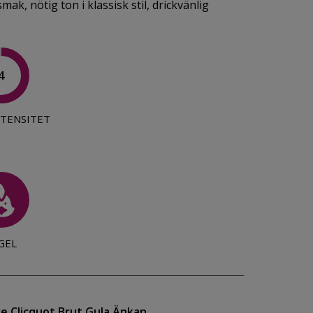
ak, nötig ton i klassisk stil, drickvänlig
4
TENSITET
GEL
e Clicquot Brut Gula Änkan