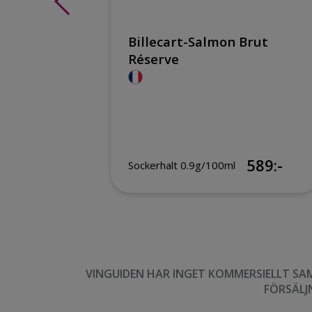
Billecart-Salmon Brut
ng
Réserve
119:-
589:-
Sockerhalt 0.9g/100ml
VINGUIDEN HAR INGET KOMMERSIELLT SA
FÖRSÄLJ