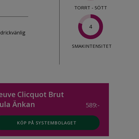
TORRT - SÖTT
4
 drickvänlig
SMAKINTENSITET
euve Clicquot Brut
ula Änkan
589:-
KÖP PÅ SYSTEMBOLAGET