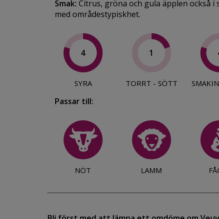
Smak:
Citrus, gröna och gula äpplen också i sm
med områdestypiskhet.
4
1
SYRA
TORRT - SÖTT
SMAKIN
Passar till:
NÖT
LAMM
FÅ
Bli först med att lämna ett omdöme om Veuv