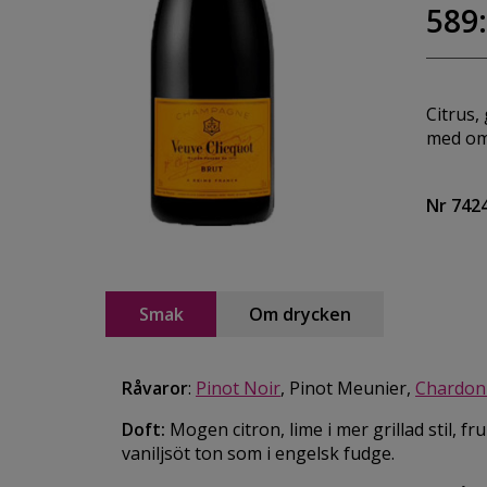
589:
Citrus,
med om
Nr 742
Smak
Om drycken
Råvaror
:
Pinot Noir
, Pinot Meunier,
Chardon
Doft:
Mogen citron, lime i mer grillad stil, f
vaniljsöt ton som i engelsk fudge.