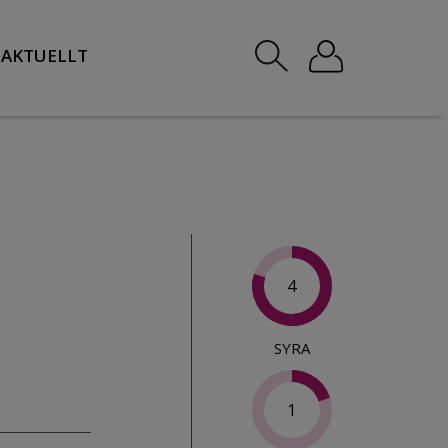
AKTUELLT
4
SYRA
1