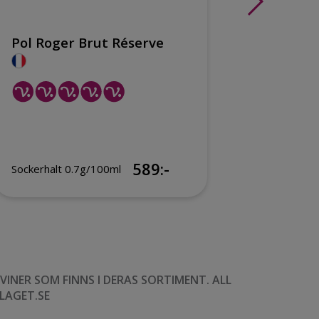
Pol Roger Brut Réserve
Louis 
Blanch
589:-
Sockerhalt 0.7g/100ml
Sockerhal
NER SOM FINNS I DERAS SORTIMENT. ALL
LAGET.SE