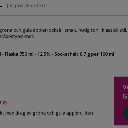
-
Jmf.pris 785.33 kr/l
 gröna och gula äpplen också i smak, nötig ton i klassisk stil,
rådestypiskhet.
4
- Flaska 750 ml
- 12.5%
- Sockerhalt 0.7 g per 100 ml
V
G
nay
rukt med drag av gröna och gula äpplen, liten