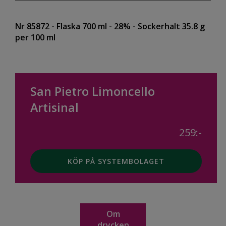
Nr 85872
- Flaska 700 ml
- 28%
- Sockerhalt 35.8 g
per 100 ml
San Pietro Limoncello
Artisinal
259:-
KÖP PÅ SYSTEMBOLAGET
Om
drycken